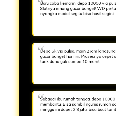
Baru coba kemarin, depo 10000 via pul
Slotnya emang gacor banget! WD perta
nyangka modal segitu bisa hasil segini.
Depo 5k via pulsa, main 2 jam langsung
gacor banget hari ini. Prosesnya cepet 
tarik dana gak sampe 10 menit.
Sebagai ibu rumah tangga, depo 10000 v
membantu. Bisa sambil ngurus rumah sa
minggu ini dapet 2,8 juta, bisa buat ta