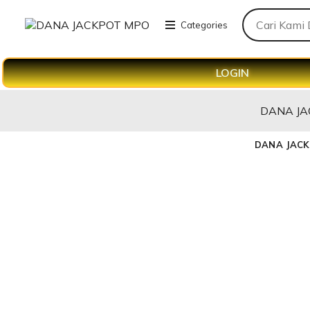
Skip
Search
to
DANA
Categories
for
JACKPOT
Content
items
MPO
or
shops
LOGIN
DANA JA
DANA JAC