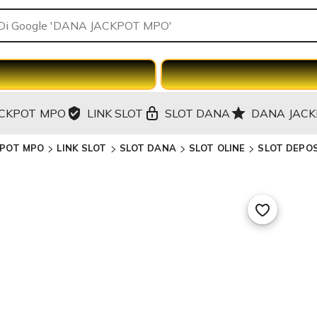
CKPOT MPO
LINK SLOT
SLOT DANA
DANA JAC
KPOT MPO
LINK SLOT
SLOT DANA
SLOT OLINE
SLOT DEPO