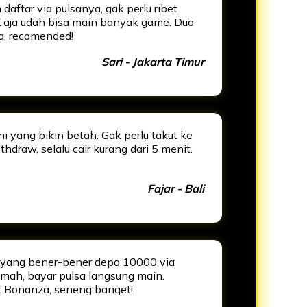
daftar via pulsanya, gak perlu ribet
 aja udah bisa main banyak game. Dua
ta, recomended!
Sari - Jakarta Timur
i yang bikin betah. Gak perlu takut ke
hdraw, selalu cair kurang dari 5 menit.
Fajar - Bali
s yang bener-bener depo 10000 via
rumah, bayar pulsa langsung main.
et Bonanza, seneng banget!