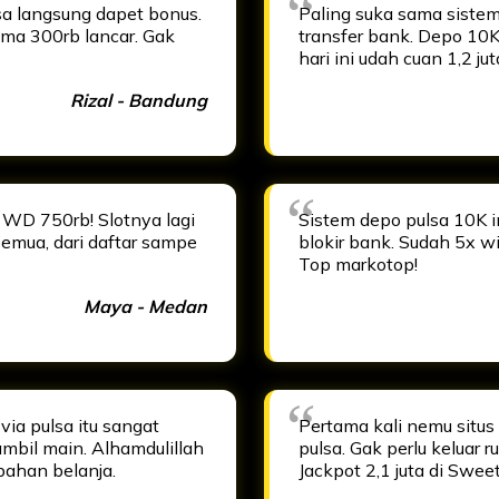
sa langsung dapet bonus.
Paling suka sama sistem 
ma 300rb lancar. Gak
transfer bank. Depo 10K
hari ini udah cuan 1,2 ju
Rizal - Bandung
 WD 750rb! Slotnya lagi
Sistem depo pulsa 10K in
semua, dari daftar sampe
blokir bank. Sudah 5x wit
Top markotop!
Maya - Medan
ia pulsa itu sangat
Pertama kali nemu situ
mbil main. Alhamdulillah
pulsa. Gak perlu keluar 
mbahan belanja.
Jackpot 2,1 juta di Swe